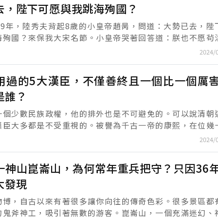
去，陛下可愿與我跳海殉國？
279年，陸秀夫背起8歲的小皇帝趙昺，問道：大勢已去，陛
海殉國？來保我大宋名節。小皇帝哭著回答道：朕也不愿茍
向北看了最后一眼曾經的江山后，二人便縱身一躍投入了茫
2024/
用過的5大漢臣，不僅善終且一個比一個厲
是誰？
一個少數民族政權，他的排外也是不可避免的。可以說清朝
漢臣大多都是不受重視的。被譽為千古一帝的康熙，在位幾
出了不少的名臣，今天要說的就是被康熙重用的五位漢臣，
2024/
.
一神山崑崙山，為何常年重兵把守？只因36
大發現
物博，自古以來有著很多讓你向往的傳奇色彩。很多景區都
的鬼斧神工，吸引著無數的游客。崑崙山，一個充滿迷幻、