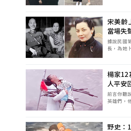
出現時，
的容顏...
宋美齡
當場失
據說民國
長，為她
制住自己的情緒，失聲痛
齡又...
楊家1
人平安
前言你聽
英雄們，
經對那些
女將的故..
野史：