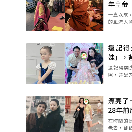
年皇帝
一直以來
的風流人
盡管自己
鉤者誅，..
還記得
娃」，
還記得樊少皇的女兒兜
照，并配文「參加
漂亮了
28年
在時間的
老去，卻