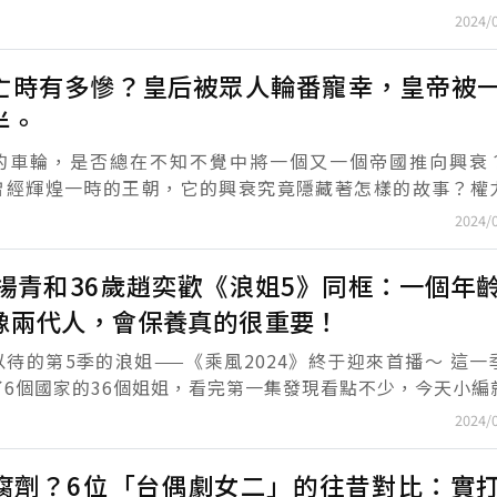
往的地方，傳說那里藏著寶藏、圣書，可是從來都沒有人
2024/
..
亡時有多慘？皇后被眾人輪番寵幸，皇帝被
半。
的車輪，是否總在不知不覺中將一個又一個帝國推向興衰
曾經輝煌一時的王朝，它的興衰究竟隱藏著怎樣的故事？權
運的轉折，又是如何在這段歷史中交織糾纏？當一個帝國崩
2024/
..
周揚青和36歲趙奕歡《浪姐5》同框：一個年
像兩代人，會保養真的很重要！
待的第5季的浪姐——《乘風2024》終于迎來首播～ 這一季的
了6個國家的36個姐姐，看完第一集發現看點不少，今天小編
大家看看本季剛開頭的亮點。 周揚青 本次浪姐第二位飽受關...
2024/
腐劑？6位「台偶劇女二」的往昔對比：實