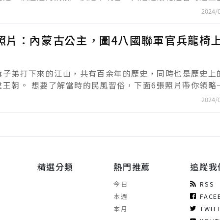
宮中，同吃同住一百天，此病便能自行痊癒。黃元御的話雖
2024/
..
照片：內蒙古公主，圖4八國聯軍官兵龍椅
旗子弟打下來的江山，共有百余年的歷史，同時也是歷史上
習俗，下面6張照片帶你領略一下
晚清風采，不僅有蒙古公主，還有八國聯軍在龍椅上的照片！ 圖1：...
2024/
精選分類
熱門推薦
追蹤我
今日
RSS
本週
FACE
本月
TWIT