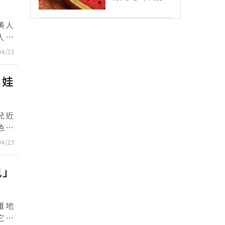
美人
人，
「竊
04/23
洋娃
04/23
兒」
雅地
它們