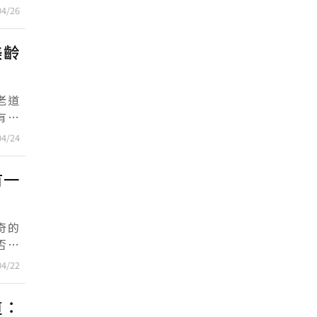
歲時
04/26
美齡
老道
有控
04/24
有一
奇的
否曾
楊家
04/22
道：