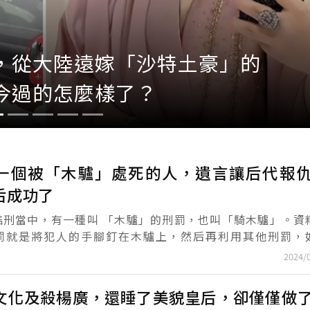
大哥」，女生本想上前好心提
還好沒問，差點出糗的就是我
自己！
一個被「木驢」處死的人，遺言讓后代報
后成功了
酷刑當中，有一種叫 「木驢」的刑罰，也叫「騎木驢」。資
罰就是將犯人的手腳釘在木驢上，然后再利用其他刑罰，
（把肢體分裂）等，將犯人折磨致死，聽起來是不是毛骨
2024/
..
文化及殺楊廣，還睡了美貌皇后，卻僅僅做