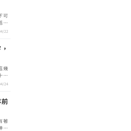
下可
活在
茫大
04/22
害，
這幾
十年
他們
04/24
年前
有著
神秘