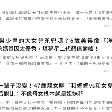
，歷朝歷代都敬仰著自己能生在帝王家，做一個愛江山更愛
物。都說不想當皇帝的皇子都不是個好皇子，但還是有很多
不是皇子，但依舊想要登上寶座，享人間富貴。所以就有了
2024/
.
樊少皇的大女兒兜兜嗎？6歲美得像「
爸媽基因太優秀，堪稱星二代顏值巔峰！
兜嗎？ 兩年前，樊少皇在微博曬出4歲大女兒近
兜兜的舞蹈畢業禮」。 照片中，4歲的兜兜身穿藍色公
主裙，梳著丸子頭，臉上貼著亮片，可愛極了！ （這是迪士尼公主...
2024/
一輩子沒變！47歲靚女曬「和媽媽vs和女
前后對比：不像母女根本就是姐妹花
長河中，有些人似乎找到了暫停鍵，她們在歲月的流逝中優
依然保持著年輕時的美貌和活力。這樣的例子不多見，但當