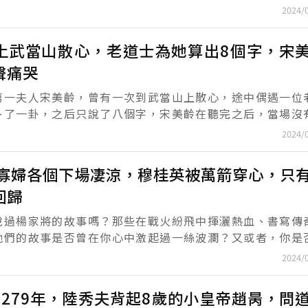
總會令人驚嘆不已。今天，我們就來講述一位女士，她在47
2024/
上武當山散心，老道士為她算出8個字，宋
聲痛哭
第一夫人宋美齡，曾有一次到武當山上散心，途中偶遇一位
卜了一卦，之后只說了八個字，宋美齡在聽完之后，當場沒
哭。 那麼，這位道長究竟說了哪八個字呢？宋美
2024/
2寡婦各個下場凄涼，穆桂英被萬箭穿心，只
回歸
說過楊家將的故事嗎？那些在戰火紛飛中揮灑熱血、書寫傳
他們的故事是否曾在你心中激起過一絲波瀾？又或者，你是
身披戰甲、馳騁沙場的女子們感到過一絲敬畏與好奇？這些
2024/
.
1279年，陸秀夫背起8歲的小皇帝趙昺，問