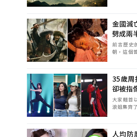
且讓人向
過。隨著時.
金國滅
劈成兩
前言歷史
朝，這個
角逐、命
普通百姓的.
35歲
卻被指
大家翹首以
浪姐集齊
人均防