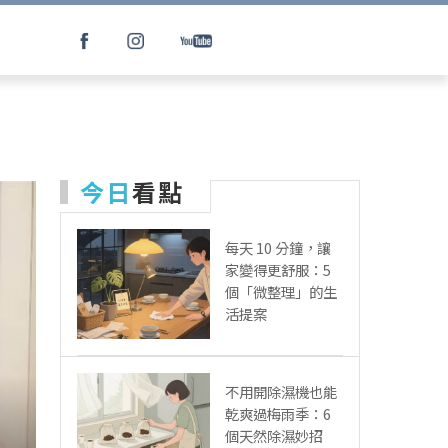
今日
看點
每天 10 分鐘，讓
家變得更舒服：5
個「微整理」的生
活提案
不用開除濕機也能
乾爽過梅雨季：6
個天然除濕妙招
不靠清潔劑也能擦