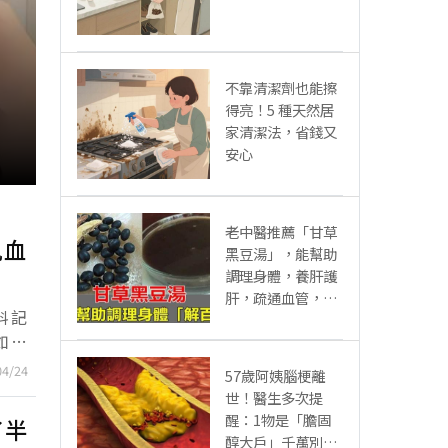
得亮！5 種天然居
家清潔法，省錢又
安心
老中醫推薦「甘草
黑豆湯」，能幫助
調理身體，養肝護
肝，疏通血管，控
三高，做法很簡單
仇血
57歲阿姨腦梗離
世！醫生多次提
料記
醒：1物是「膽固
如凌
醇大戶」千萬別多
悚然
04/24
吃，後悔就晚了
了半