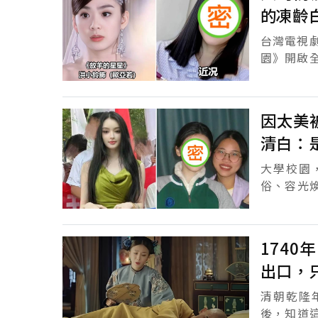
的凍齡
台灣電視
園》開啟
的電視劇
「...
因太美
清白：
大學校園
俗、容光
青春洋溢
爾也會有一.
174
出口，
清朝乾隆
後，知道