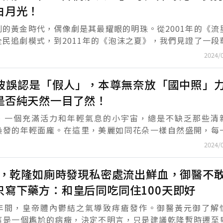
白月光！
劇的黃金時代，偶像劇是其最耀眼的明珠。從2001年的《流
全民追劇模式，到2011年的《泡沫之夏》，我們見證了一段
歷史。今天，讓我們一起來回顧那些初代台灣偶像劇中，
2024/
被誤認是「假人」，本尊無奈放「國中照」
是否純天然一目了然！
，一個充滿活力和年輕氣息的小宇宙，總是不缺乏那些清
煥發的年輕面龐。在這里，美麗如同花朵一樣自然盛開，每
的臉龐都有其獨特的魅力。但即使在這樣多姿多彩的環境中
2024/
..
0年，乾隆如廁時發現私密處流出鮮血，御醫不
只寫下藥方：和皇后同吃同住100天即好
年間，皇帝體內鬱結之氣導致痔瘡發作。御醫黃元御了解
這是一個尷尬的病癥，決定不明言，只是建議乾隆暫時遷至