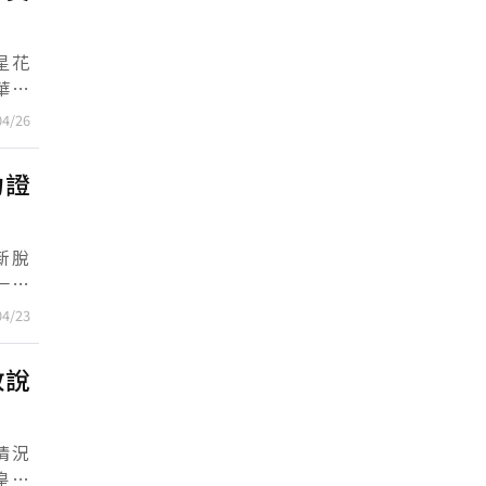
星花
華麗
非常
04/26
力證
新脫
一張
，偶
04/23
敢說
情況
皇后