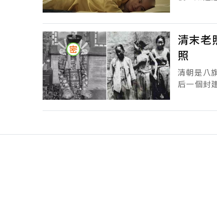
富察氏的
了私，卻喚.
清末老
照
清朝是八
后一個封建王朝。 想要了解當時的民風