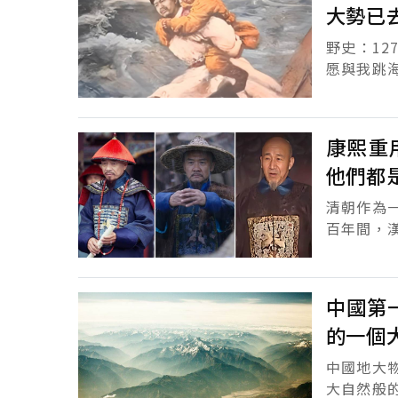
大勢已
野史：1
愿與我跳
這世上。
海中...
康熙重
他們都
清朝作為
百年間，
間也涌現
都為大清..
中國第
的一個
中國地大
大自然般