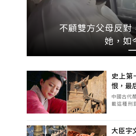
捷運撞到「出糗
醒，得知真相後：
史上第
恨，最
中國古代
載這種刑
遲、磔刑
呢？不過對.
大臣宇