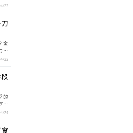
見到
04/22
一刀
？金
力的
塌，
04/22
齡段
就帶
04/24
打實