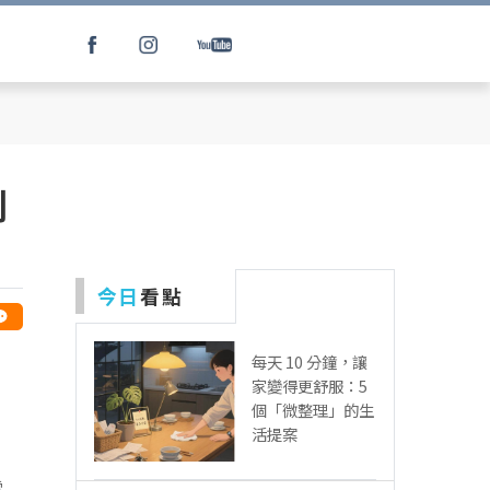
刻
今日
看點
每天 10 分鐘，讓
，
家變得更舒服：5
：
個「微整理」的生
活提案
電