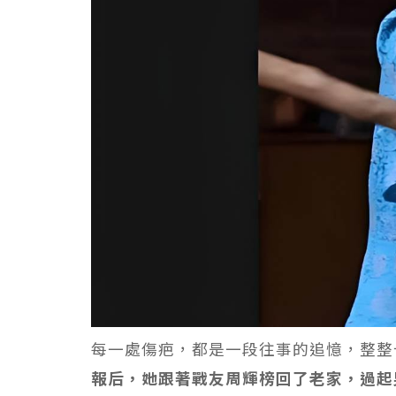
每一處傷疤，都是一段往事的追憶，整整
報后，她跟著戰友周輝榜回了老家，過起