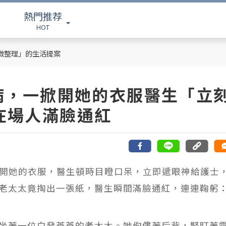
熱門推荐
HOT
「微整理」的生活提案
病，一掀開她的衣服醫生「立
在場人滿臉通紅
一掀開她的衣服，醫生頓時目瞪口呆，立即遞眼神給護士
老太太竟掏出一張紙，醫生瞬間滿臉通紅，連連鞠躬
坐著一位白發蒼蒼的老太太。她佝僂著后背，緊盯著