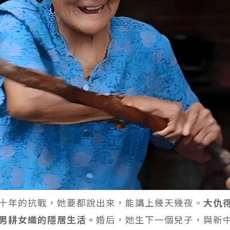
十年的抗戰，她要都說出來，能講上幾天幾夜。
大仇
男耕女織的隱居生活。
婚后，她生下一個兒子，與新