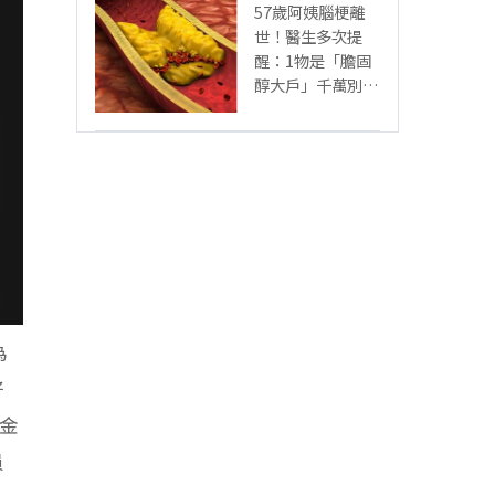
57歲阿姨腦梗離
世！醫生多次提
醒：1物是「膽固
醇大戶」千萬別多
吃，後悔就晚了
為
好
金
員