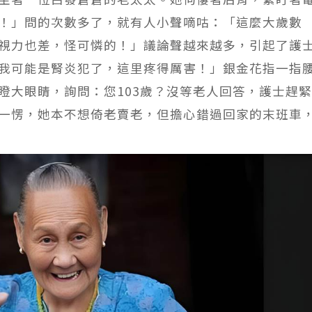
！」問的次數多了，就有人小聲嘀咕：「這麼大歲數
視力也差，怪可憐的！」議論聲越來越多，引起了護
我可能是腎炎犯了，這里疼得厲害！」銀金花指一指
瞪大眼睛，詢問：您103歲？沒等老人回答，護士趕
一愣，她本不想倚老賣老，但擔心錯過回家的末班車