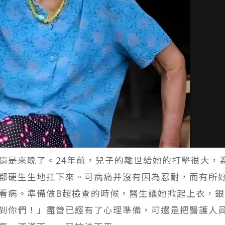
還是來晚了。24年前，兒子的離世給她的打擊很大，
都硬生生地扛下來。可病痛并沒有因為忍耐，而有所
看病。準備做B超檢查的時候，醫生讓她掀起上衣，銀
到你們！」盡管已經有了心理準備，可還是把醫護人