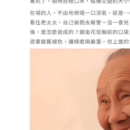
驚到了，頓時目瞪口呆，縱橫交錯的大小
在場的人，不由地倒吸一口涼氣，這是…
看住老太太，自己偷跑去報警。沒一會兒
傷，是怎麼造成的？銀金花從胸前的口袋
證書變舊褪色，邊緣磨損嚴重，但上面的