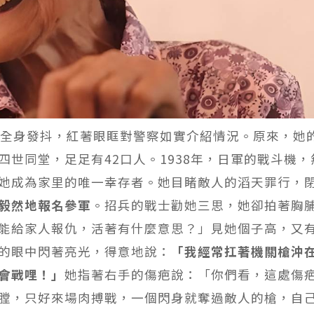
地全身發抖，紅著眼眶對警察如實介紹情況。原來，她
世同堂，足足有42口人。1938年，日軍的戰斗機，
她成為家里的唯一幸存者。她目睹敵人的滔天罪行，
毅然地報名參軍
。招兵的戰士勸她三思，她卻拍著胸
能給家人報仇，活著有什麼意思？」見她個子高，又
的眼中閃著亮光，得意地說：
「我經常扛著機關槍沖
會戰哩！」
她指著右手的傷疤說：「你們看，這處傷
膛，只好來場肉搏戰，一個閃身就奪過敵人的槍，自