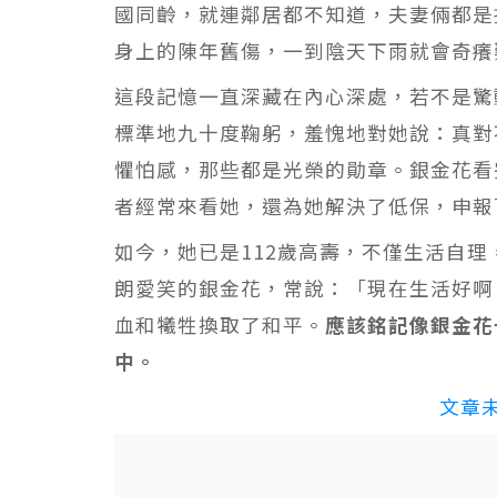
國同齡，就連鄰居都不知道，夫妻倆都是
身上的陳年舊傷，一到陰天下雨就會奇癢
這段記憶一直深藏在內心深處，若不是驚
標準地九十度鞠躬，羞愧地對她說：真對
懼怕感，那些都是光榮的勛章。銀金花看
者經常來看她，還為她解決了低保，申報
如今，她已是112歲高壽，不僅生活自
朗愛笑的銀金花，常說：「現在生活好啊
血和犧牲換取了和平。
應該銘記像銀金花
中。
文章