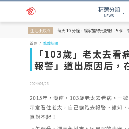
精選分類
NEWS
生活小妙招
每天 10 分鐘，讓家變得更舒服：5 個
首頁
熱點新聞
「103歲」老太去看
報警」道出原因后，
2024/04/26
2015年，湖南，103歲老太去看病。
示意看住老太，自己偷跑去報警。誰知，
真對不起！
上午時分，湖南永州市人民醫院的走廊，