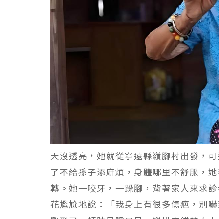
天沒透亮，她就從寧遠縣嶺腳村出發，可
了不給孫子添麻煩，身體哪里不舒服，她
轉。她一咬牙，一跺腳，背著家人來求診
花尷尬地說：「我身上有很多傷疤，別嚇