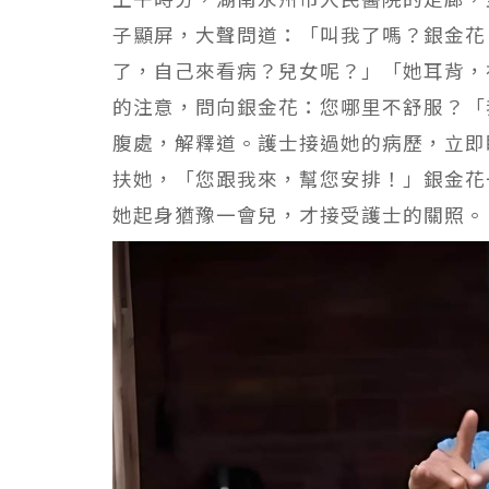
子顯屏，大聲問道：「叫我了嗎？銀金花
了，自己來看病？兒女呢？」「她耳背，
的注意，問向銀金花：您哪里不舒服？「
腹處，解釋道。護士接過她的病歷，立即
扶她，「您跟我來，幫您安排！」銀金花
她起身猶豫一會兒，才接受護士的關照。