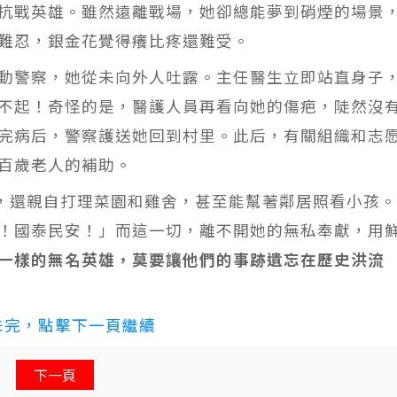
抗戰英雄。雖然遠離戰場，她卻總能夢到硝煙的場景
難忍，銀金花覺得癢比疼還難受。
動警察，她從未向外人吐露。主任醫生立即站直身子
不起！奇怪的是，醫護人員再看向她的傷疤，陡然沒
完病后，警察護送她回到村里。此后，有關組織和志
百歲老人的補助。
理，還親自打理菜園和雞舍，甚至能幫著鄰居照看小孩
！國泰民安！」而這一切，離不開她的無私奉獻，用
一樣的無名英雄，莫要讓他們的事跡遺忘在歷史洪流
未完，點擊下一頁繼續
下一頁