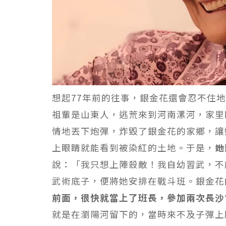
想起77年前的往事，銀金花還會忍不住
祖輩是山東人，逃荒來到河南漯河，家里四
情地丟下炮彈，炸毀了銀金花的家鄉，讓
上眼睛就能看到被染紅的土地。于是，
她
說：「我只想上陣殺敵！我自幼習武，不
武術底子，便將她安排在戰斗班。銀金花
前面，很快就當上了班長，參加兩次長沙
就是在瀏陽河留下的，當時來不及子彈上