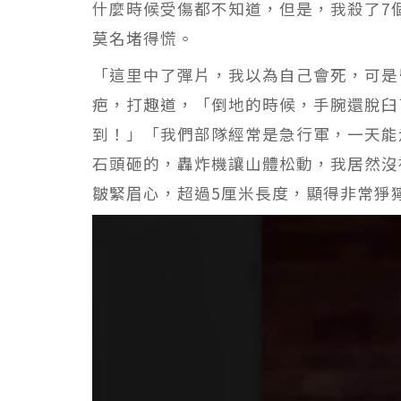
什麼時候受傷都不知道，但是，我殺了7
莫名堵得慌。
「這里中了彈片，我以為自己會死，可是
疤，打趣道，「倒地的時候，手腕還脫臼
到！」「我們部隊經常是急行軍，一天能
石頭砸的，轟炸機讓山體松動，我居然沒
皺緊眉心，超過5厘米長度，顯得非常猙