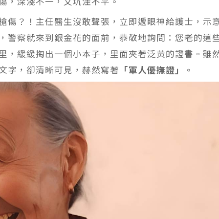
傷，深淺不一，又坑洼不平。
槍傷？！主任醫生沒敢聲張，立即遞眼神給護士，示
，警察就來到銀金花的面前，恭敬地詢問：您老的這
里，緩緩掏出一個小本子，里面夾著泛黃的證書。雖
文字，卻清晰可見，赫然寫著
「軍人優撫證」。