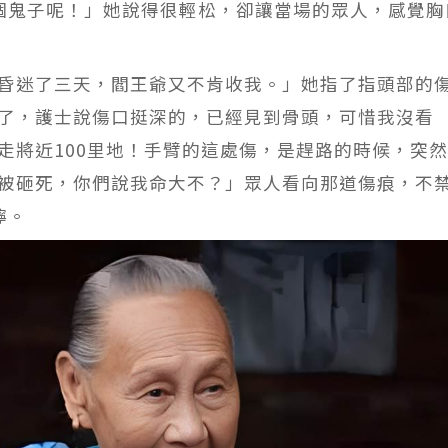
個鬼子呢！」她說得很輕松，卻讓當場的眾人，感覺胸
昏迷了三天，閻王爺又不肯收我。」她指了指頭部的
了，護士說傷口挺深的，已經見到骨頭，可惜我沒看
走將近100里地！手臂的這處傷，是趕路的時候，突
被砸死，你們說我命大不？」眾人看向那道傷痕，不
獰。