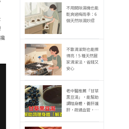
不用開除濕機也能
乾爽過梅雨季：6
士
個天然除濕妙招
腰
緊攙
，
不靠清潔劑也能擦
得亮！5 種天然居
家清潔法，省錢又
安心
老中醫推薦「甘草
黑豆湯」，能幫助
調理身體，養肝護
肝，疏通血管，控
三高，做法很簡單