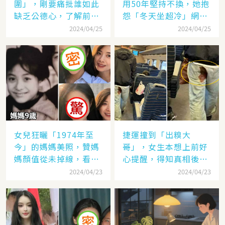
圍」，剛要痛批誰如此
用50年堅持不換，她抱
缺乏公德心，了解前因
怨「冬天坐超冷」網
后果恍然大悟：車主的
笑：太不識貨！這比傳
2024/04/25
2024/04/25
報應！
家寶還值錢
女兒狂曬「1974年至
捷運撞到「出糗大
今」的媽媽美照，贊媽
哥」，女生本想上前好
媽顏值從未掉線，看到
心提醒，得知真相後：
本尊后網笑：這麼好的
還好沒問，差點出糗的
2024/04/23
2024/04/23
基因一點沒浪費！
就是我自己！