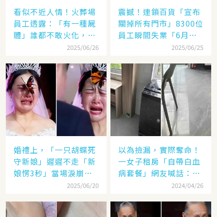
看似不近人情！火葬場
震撼！連鎖百貨「宣布
員工透露：「有一種屍
關掉所有門市」8300位
體」誰都不敢火化，即
員工瞬間失業「6月中
便家屬要求也不可以
開啟下波裁員」
2025/06/26
2025/06/25
婚禮上，「一只胡蝶死
以為撿漏，實際奪命！
守新娘」遲遲不走「新
一女子租房「自帶白血
娘愣3秒」當場淚崩顫
病套餐」網友喊話：趕
喊：今天他的真來了
緊跑
2025/06/20
2024/04/26