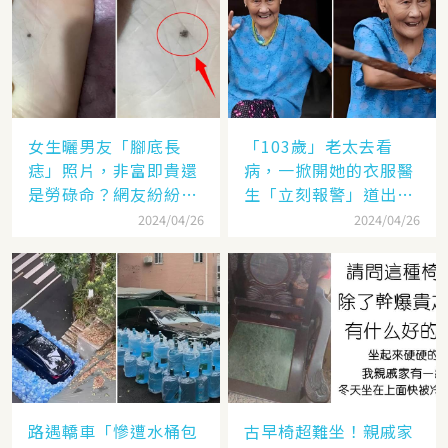
女生曬男友「腳底長
「103歲」老太去看
痣」照片，非富即貴還
病，一掀開她的衣服醫
是勞碌命？網友紛紛評
生「立刻報警」道出原
論：這是......
因后，在場人滿臉通紅
2024/04/26
2024/04/26
路遇轎車「慘遭水桶包
古早椅超難坐！親戚家