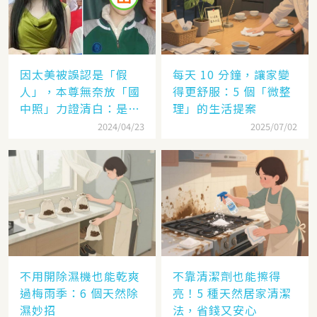
因太美被誤認是「假
每天 10 分鐘，讓家變
人」，本尊無奈放「國
得更舒服：5 個「微整
中照」力證清白：是否
理」的生活提案
純天然一目了然！
2024/04/23
2025/07/02
不用開除濕機也能乾爽
不靠清潔劑也能擦得
過梅雨季：6 個天然除
亮！5 種天然居家清潔
濕妙招
法，省錢又安心