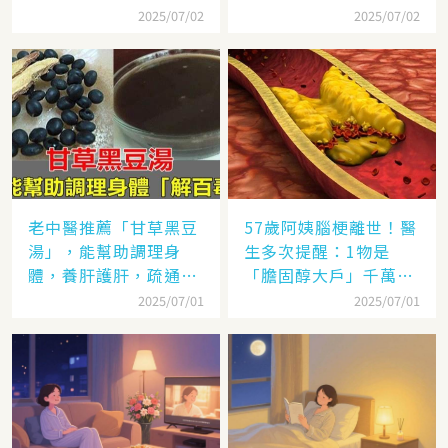
2025/07/02
2025/07/02
老中醫推薦「甘草黑豆
57歲阿姨腦梗離世！醫
湯」，能幫助調理身
生多次提醒：1物是
體，養肝護肝，疏通血
「膽固醇大戶」千萬別
管，控三高，做法很簡
多吃，後悔就晚了
2025/07/01
2025/07/01
單