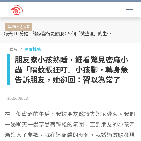
生活小妙招
每天 10 分鐘，讓家變得更舒服：5 個「微整理」的生活提案
首頁
綜合推薦
朋友家小孩熟睡，細看驚見密麻小
蟲「隔蚊賬狂叮」小孩腳，轉身急
告訴朋友，她卻回：習以為常了
2025/06/23
在一個寧靜的午后，我被朋友邀請去她家做客。我們
一邊聊天一邊享受著輕松的氛圍，直到朋友的小孩漸
漸進入了夢鄉。就在這溫馨的時刻，我透過蚊賬發現