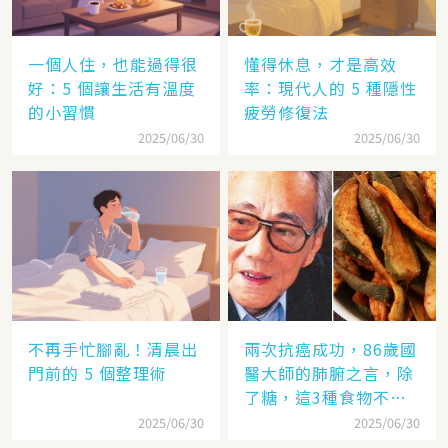
一個人住，也能過得很
懂得休息，才是高效
好：5 個讓生活有溫度
率：現代人的 5 種隱性
的小習慣
疲勞修復法
2025/06/30
2025/06/30
不再手忙腳亂！清晨出
兩次抗癌成功，86歲國
門前的 5 個整理術
醫大師的肺腑之言，除
了糖，這3種食物不要
碰
2025/06/30
2025/06/30