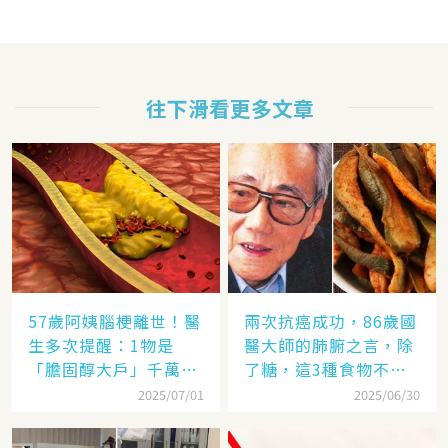
往下滑看更多文章
57歲阿姨腦梗離世！醫
兩次抗癌成功，86歲國
生多次提醒：1物是
醫大師的肺腑之言，除
「膽固醇大戶」千萬別
了糖，這3種食物不要
多吃，後悔就晚了
碰
2025/07/01
2025/06/30