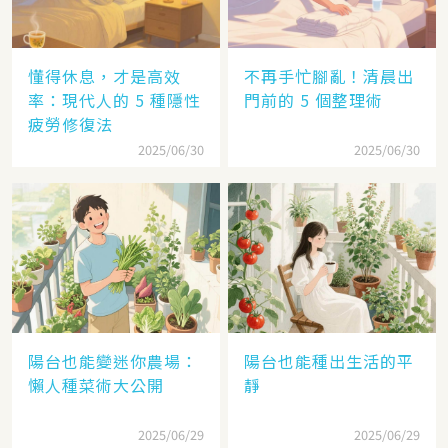
懂得休息，才是高效
不再手忙腳亂！清晨出
率：現代人的 5 種隱性
門前的 5 個整理術
疲勞修復法
2025/06/30
2025/06/30
陽台也能變迷你農場：
陽台也能種出生活的平
懶人種菜術大公開
靜
2025/06/29
2025/06/29