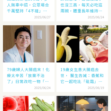
人無辜中招，公眾場合
也沒三高，每天必吃這
千萬堅持「4不碰」原
兩碗，體重長年維持50
則
公斤
2025/06/27
2025/06/24
79歲婦人大腸癌末！化
19歲女生患大腸癌去
療太辛苦「放棄不治
世， 醫生告誡：香蕉和
了」日常改吃一物「3
它一起吃比「砒霜」還
個月腫瘤全縮小」醫生
毒，別不當回事
2025/06/24
2025/06/19
也看傻