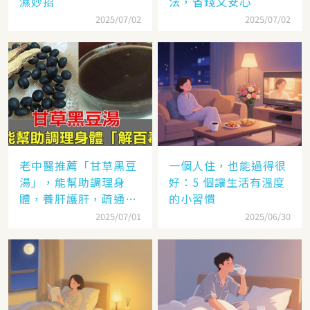
濕妙招
法，省錢又安心
2025/07/02
2025/07/02
老中醫推薦「甘草黑豆
一個人住，也能過得很
湯」，能幫助調理身
好：5 個讓生活有溫度
體，養肝護肝，疏通血
的小習慣
管，控三高，做法很簡
2025/07/01
2025/06/30
單