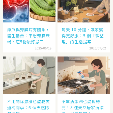
絲瓜與腎臟病有關系，
每天 10 分鐘，讓家變
醫生勸告：不想腎臟衰
得更舒服：5 個「微整
竭，這5物最好忌口
理」的生活提案
2025/06/19
2025/07/02
不用開除濕機也能乾爽
不靠清潔劑也能擦得
過梅雨季：6 個天然除
亮！5 種天然居家清潔