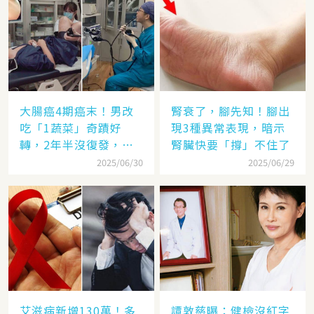
大腸癌4期癌末！男改
腎衰了，腳先知！腳出
吃「1蔬菜」奇蹟好
現3種異常表現，暗示
轉，2年半沒復發，抗
腎臟快要「撐」不住了
癌飲食秘訣曝光
2025/06/30
2025/06/29
艾滋病新增130萬！多
譚敦慈曝：健檢沒紅字