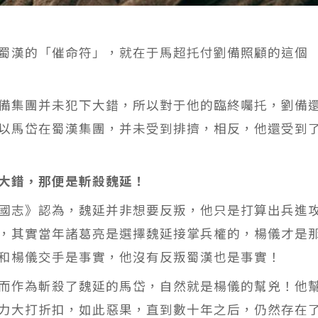
蜀漢的「催命符」，就在于馬超托付劉備照顧的這個
備集團并未犯下大錯，所以對于他的臨終囑托，劉備
以馬岱在蜀漢集團，并未受到排擠，相反，他還受到
大錯，那便是斬殺魏延！
國志》認為，魏延并非想要反叛，他只是打算出兵進
，其實當年諸葛亮是選擇魏延接掌兵權的，楊儀才是
和楊儀交手是事實，他沒有反叛蜀漢也是事實！
而作為斬殺了魏延的馬岱，自然就是楊儀的幫兇！他
力大打折扣，如此惡果，直到數十年之后，仍然存在