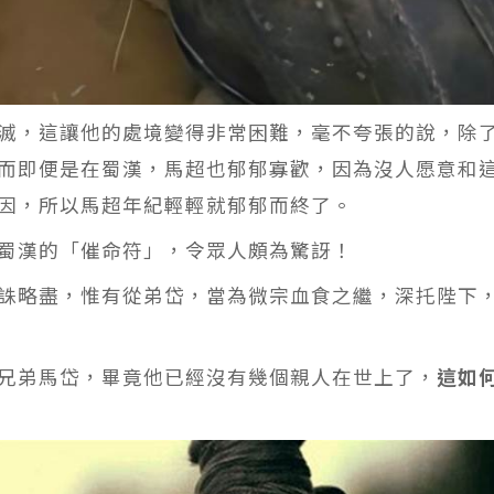
滅，這讓他的處境變得非常困難，毫不夸張的說，除
而即便是在蜀漢，馬超也郁郁寡歡，因為沒人愿意和
因，所以馬超年紀輕輕就郁郁而終了。
蜀漢的「催命符」，令眾人頗為驚訝！
誅略盡，惟有從弟岱，當為微宗血食之繼，深托陛下
兄弟馬岱，畢竟他已經沒有幾個親人在世上了，
這如