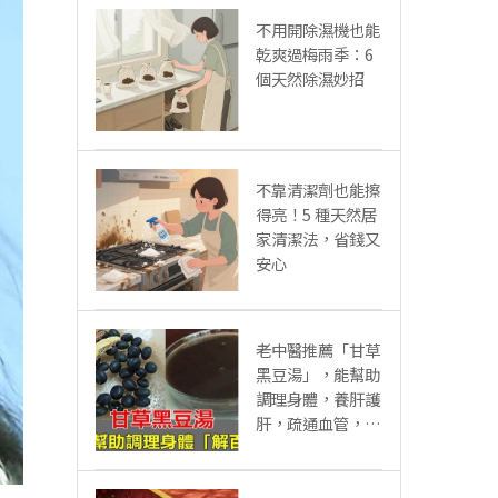
不用開除濕機也能
乾爽過梅雨季：6
個天然除濕妙招
不靠清潔劑也能擦
得亮！5 種天然居
家清潔法，省錢又
安心
老中醫推薦「甘草
黑豆湯」，能幫助
調理身體，養肝護
肝，疏通血管，控
三高，做法很簡單