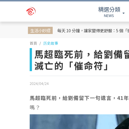
精選分類
NEWS
生活小妙招
每天 10 分鐘，讓家變得更舒服：5 個
首頁
历史故事
馬超臨死前，給劉備
滅亡的「催命符」
2024/04/24
馬超臨死前，給劉備留下一句遺言，41
嗎？