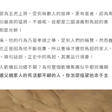
號為五虎上將，受到無數人的追捧。更有甚者，認為
功最高的猛將。不過呢，這都是三國演義對馬超的美
那麼光鮮！
操，他的行為乃是孝順之舉，受到人們的稱贊。然而
也正是因為他不斷挑釁，所以曹操才遷怒馬超的家人
。換句話說，正史中的馬超，其實品行堪憂！
入劉備后功績不顯？為何整個劉備集團似乎都防備頗
連父親家人的死活都不顧的人，你怎麼指望他忠于主