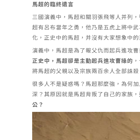
馬超的臨終遺言
三國演義中，馬超和關羽張飛等人并列，
超有呂布當年之勇，他乃是五虎上將中武
化，正史中的馬超，并沒有大家想象中的
演義中，馬超是為了報父仇而起兵進攻曹
正史中，馬超卻是主動起兵進攻曹操的
，
將馬超的父親以及宗族兩百余人全部誅殺
很多人不是疑惑嗎？馬超那麼強，為何加
深？其原因就是馬超背叛了自己的家族，
公？