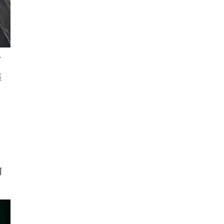
了
這
，
何