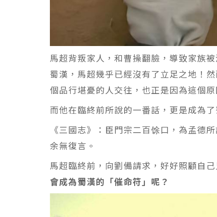
馬超背叛家人，和曹操翻臉，導致家族被
蜀漢，馬超幾乎已經沒有了立足之地！然
個品行堪憂的人交往，也正是因為這個原
而他在臨終前所說的一番話，更是成為了
《三國志》：臣門宗二百馀口，為孟德所
余無復言。
馬超臨終前，向劉備請求，好好照顧自己
會成為蜀漢的「催命符」呢？