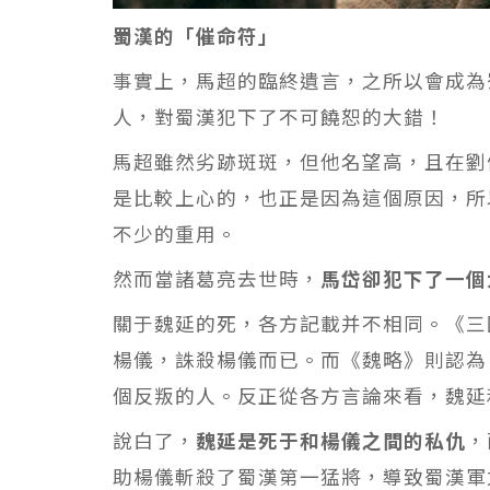
蜀漢的「催命符」
事實上，馬超的臨終遺言，之所以會成為
人，對蜀漢犯下了不可饒恕的大錯！
馬超雖然劣跡斑斑，但他名望高，且在劉
是比較上心的，也正是因為這個原因，所
不少的重用。
然而當諸葛亮去世時，
馬岱卻犯下了一個
關于魏延的死，各方記載并不相同。《三
楊儀，誅殺楊儀而已。而《魏略》則認為
個反叛的人。反正從各方言論來看，魏延
說白了，
魏延是死于和楊儀之間的私仇
，
助楊儀斬殺了蜀漢第一猛將，導致蜀漢軍