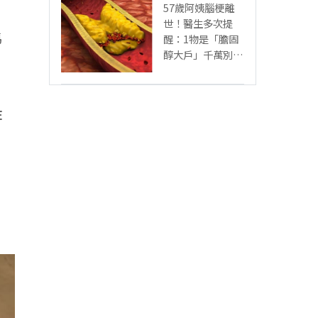
57歲阿姨腦梗離
世！醫生多次提
馬
醒：1物是「膽固
醇大戶」千萬別多
吃，後悔就晚了
在
，