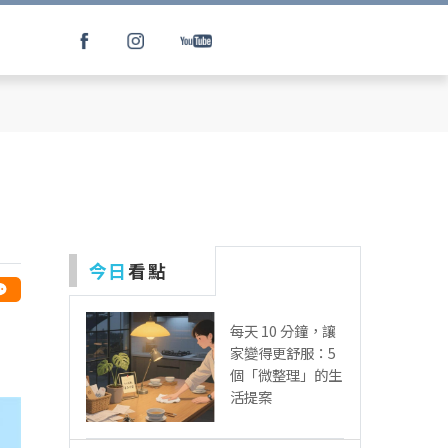
今日
看點
每天 10 分鐘，讓
家變得更舒服：5
個「微整理」的生
活提案