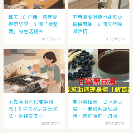
每天 10 分鐘，讓家變
不用開除濕機也能乾爽
得更舒服：5 個「微整
過梅雨季：6 個天然除
理」的生活提案
濕妙招
2025/07/02
2025/07/02
不靠清潔劑也能擦得
老中醫推薦「甘草黑豆
亮！5 種天然居家清潔
湯」，能幫助調理身
法，省錢又安心
體，養肝護肝，疏通血
管，控三高，做法很簡
2025/07/02
2025/07/01
單