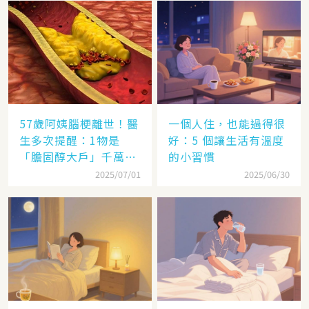
57歲阿姨腦梗離世！醫
一個人住，也能過得很
生多次提醒：1物是
好：5 個讓生活有溫度
「膽固醇大戶」千萬別
的小習慣
多吃，後悔就晚了
2025/07/01
2025/06/30