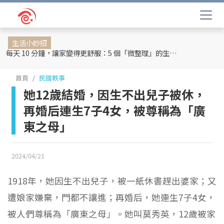
生活小妙招
每天 10 分鐘，讓家變得更舒服：5 個「微整理」的生活提案
首頁
民國軼事
她12歲結婚，因生不出兒子被休，
再婚后連生7子4女，被尊稱為「廣
東之母」
2024/04/21
1918年，她因生不出兒子，被一紙休書趕出婆家；又
遭娘家嫌棄，門都不讓進；再婚后，她連生7子4女，
被人們尊稱為「廣東之母」。她叫莫秀英，12歲被家