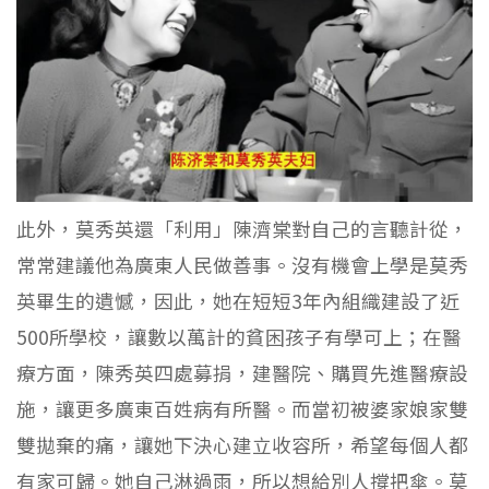
此外，莫秀英還「利用」陳濟棠對自己的言聽計從，
常常建議他為廣東人民做善事。沒有機會上學是莫秀
英畢生的遺憾，因此，她在短短3年內組織建設了近
500所學校，讓數以萬計的貧困孩子有學可上；在醫
療方面，陳秀英四處募捐，建醫院、購買先進醫療設
施，讓更多廣東百姓病有所醫。而當初被婆家娘家雙
雙拋棄的痛，讓她下決心建立收容所，希望每個人都
有家可歸。她自己淋過雨，所以想給別人撐把傘。莫