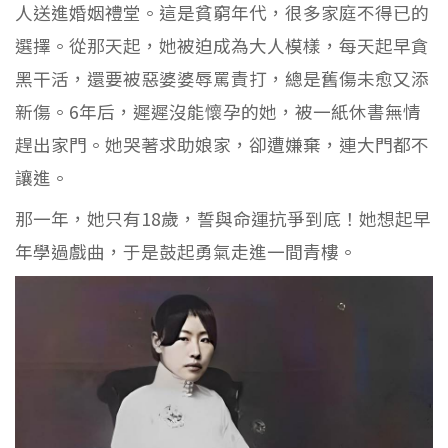
人送進婚姻禮堂。這是貧窮年代，很多家庭不得已的
選擇。從那天起，她被迫成為大人模樣，每天起早貪
黑干活，還要被惡婆婆辱罵責打，總是舊傷未愈又添
新傷。6年后，遲遲沒能懷孕的她，被一紙休書無情
趕出家門。她哭著求助娘家，卻遭嫌棄，連大門都不
讓進。
那一年，她只有18歲，誓與命運抗爭到底！她想起早
年學過戲曲，于是鼓起勇氣走進一間青樓。