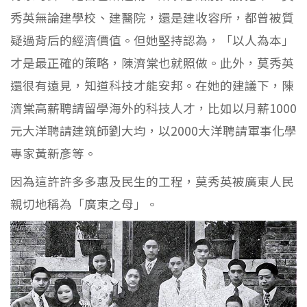
秀英無論建學校、建醫院，還是建收容所，都曾被質
疑過背后的經濟價值。但她堅持認為，「以人為本」
才是最正確的策略，陳濟棠也就照做。此外，莫秀英
還很有遠見，知道科技才能安邦。在她的建議下，陳
濟棠高薪聘請留學海外的科技人才，比如以月薪1000
元大洋聘請建筑師劉大均，以2000大洋聘請軍事化學
專家黃新彥等。
因為這許許多多惠及民生的工程，莫秀英被廣東人民
親切地稱為「廣東之母」。