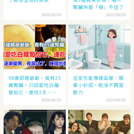
腎臟快要「撐」不住了
2025/06/29
2025/06/29
98歲鄰居爺爺，竟有25
浴室也能像樣品屋：簡
歲腎臟，只因愛吃白蘿
單小妙招，乾淨不再是
蔔加它，連吃2天，白
壓力
髮逐漸變黑，夜尿止
2025/06/29
2025/06/28
了，睡得也香了