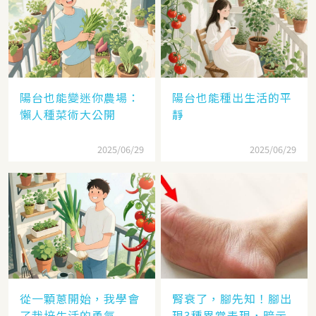
陽台也能變迷你農場：
陽台也能種出生活的平
懶人種菜術大公開
靜
2025/06/29
2025/06/29
從一顆蔥開始，我學會
腎衰了，腳先知！腳出
了栽培生活的勇氣
現3種異常表現，暗示