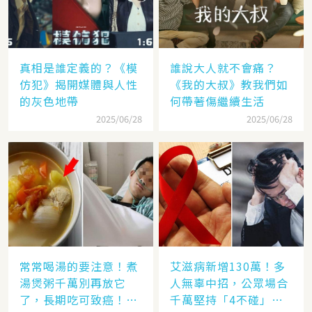
真相是誰定義的？《模
誰說大人就不會痛？
仿犯》揭開媒體與人性
《我的大叔》教我們如
的灰色地帶
何帶著傷繼續生活
2025/06/28
2025/06/28
常常喝湯的要注意！煮
艾滋病新增130萬！多
湯煲粥千萬別再放它
人無辜中招，公眾場合
了，長期吃可致癌！已
千萬堅持「4不碰」原