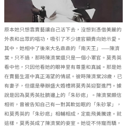
原本她只想靠賣藝讓自己活下去，沒想到憑借美麗的
外表和出眾的唱功，吸引了不少達官顯貴向她示愛。
其中，她相中了後來大名鼎鼎的「南天王」——陳濟
棠。只不過，那時陳濟棠還只是一個小軍官。莫秀英
看中他，只因他看她的眼神里有尊重和真誠。那是她
在賣藝生涯中真正渴望的情感。彼時陳濟棠28歲，已
有妻子，但還是舉辦盛大婚禮將莫秀英迎娶進門。據
說是因為莫秀英肚臍邊上的「朱砂痣」。陳濟棠頗信
相術，曾被告知自己有一對其軟如眠的「朱砂掌」，
和莫秀英的「朱砂痣」相輔相成，定能飛黃騰達。就
這樣，莫秀英成了陳濟棠的妾室。她從不恃寵而驕，