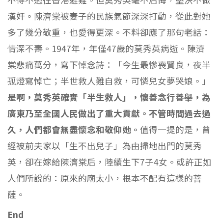
漢奸。陳濟棠被妻子的民族氣節深深打動，從此對她
多了幾分敬重，也愛得更深。不料卻應了那句老話：
情深不壽。1947年，年僅47歲的莫秀英病逝。陳濟
棠悲痛萬分，寫下悼念詩：「今生最慘喪賢良，夜半
孤燈寫悼亡；半世救人難自救，可憐兒女夢哭娘。」
是啊，莫秀英確實「半生救人」，懷善念行善舉，為
廣東乃至全國人民做出了重大貢獻。不管時間過去過
久，人們都會無盡懷念和敬仰她。
值得一提的是，曾
經被前夫家以「生不出兒子」為由掃地出門的莫秀
英，卻在嫁給陳濟棠后，陸續生下7子4女。或許正如
人們所說的：原來的廟太小，根本不配有這樣的菩
薩。
End