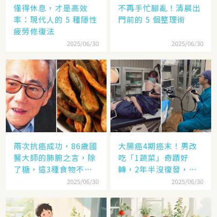
懂得休息，才是高效
不再手忙腳亂！清晨出
率：現代人的 5 種隱性
門前的 5 個整理術
疲勞修復法
2025/06/30
2025/06/30
兩次抗癌成功，86歲國
大腸癌4期癌末！男改
醫大師的肺腑之言，除
吃「1蔬菜」奇蹟好
了糖，這3種食物不要
轉，2年半沒復發，抗
碰
癌飲食秘訣曝光
2025/06/30
2025/06/30