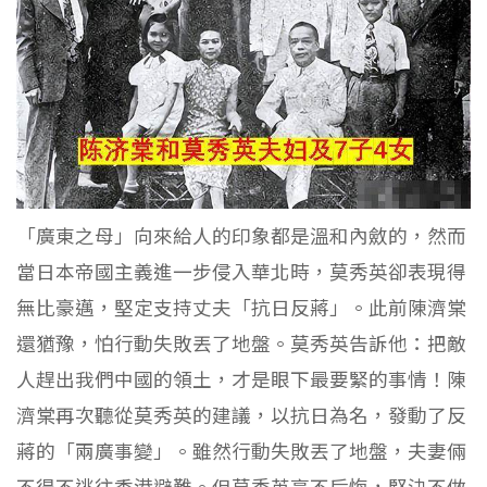
「廣東之母」向來給人的印象都是溫和內斂的，然而
當日本帝國主義進一步侵入華北時，莫秀英卻表現得
無比豪邁，堅定支持丈夫「抗日反蔣」。此前陳濟棠
還猶豫，怕行動失敗丟了地盤。莫秀英告訴他：把敵
人趕出我們中國的領土，才是眼下最要緊的事情！陳
濟棠再次聽從莫秀英的建議，以抗日為名，發動了反
蔣的「兩廣事變」。雖然行動失敗丟了地盤，夫妻倆
不得不逃往香港避難。但莫秀英毫不后悔，堅決不做