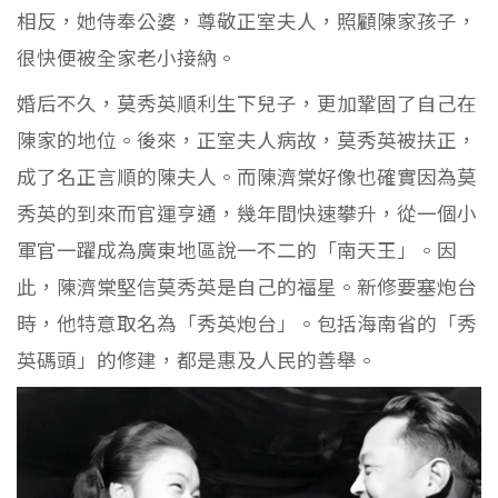
相反，她侍奉公婆，尊敬正室夫人，照顧陳家孩子，
很快便被全家老小接納。
婚后不久，莫秀英順利生下兒子，更加鞏固了自己在
陳家的地位。後來，正室夫人病故，莫秀英被扶正，
成了名正言順的陳夫人。而陳濟棠好像也確實因為莫
秀英的到來而官運亨通，幾年間快速攀升，從一個小
軍官一躍成為廣東地區說一不二的「南天王」。因
此，陳濟棠堅信莫秀英是自己的福星。新修要塞炮台
時，他特意取名為「秀英炮台」。包括海南省的「秀
英碼頭」的修建，都是惠及人民的善舉。