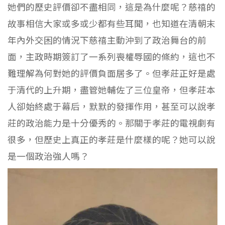
她們的歷史評價卻不盡相同，這是為什麼呢？慈禧的
故事相信大家或多或少都有些耳聞，也知道在清朝末
年內外交困的情況下慈禧主動沖到了政治舞台的前
面，主政時期簽訂了一系列喪權辱國的條約，這也不
難理解為何對她的評價負面居多了。但孝莊正好是處
于清代的上升期，盡管她輔佐了三位皇帝，但孝莊本
人卻始終處于幕后，默默的發揮作用，甚至可以說孝
莊的政治能力是十分優秀的。那關于孝莊的電視劇有
很多，但歷史上真正的孝莊是什麼樣的呢？她可以說
是一個政治強人嗎？