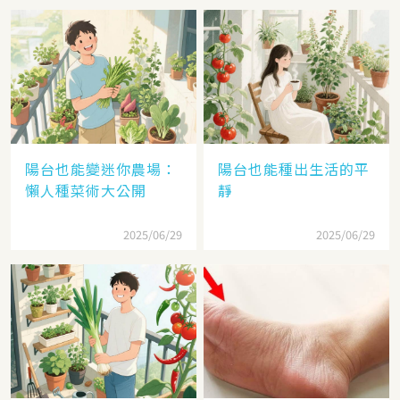
陽台也能變迷你農場：
陽台也能種出生活的平
懶人種菜術大公開
靜
2025/06/29
2025/06/29