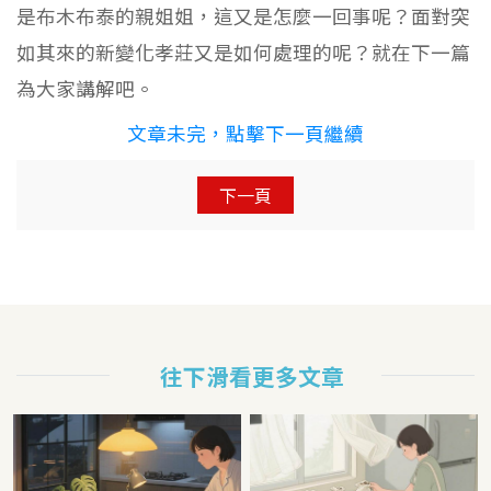
是布木布泰的親姐姐，這又是怎麼一回事呢？面對突
如其來的新變化孝莊又是如何處理的呢？就在下一篇
為大家講解吧。
文章未完，點擊下一頁繼續
下一頁
往下滑看更多文章