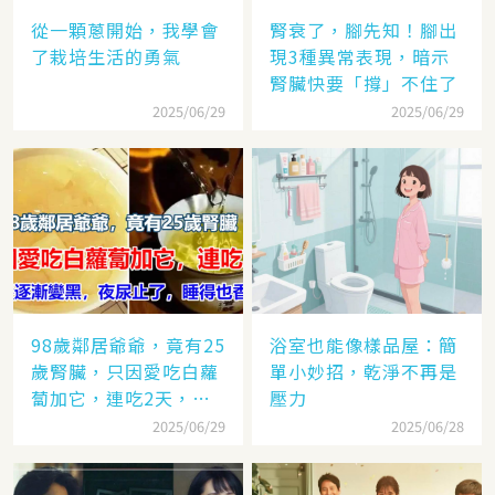
從一顆蔥開始，我學會
腎衰了，腳先知！腳出
了栽培生活的勇氣
現3種異常表現，暗示
腎臟快要「撐」不住了
2025/06/29
2025/06/29
98歲鄰居爺爺，竟有25
浴室也能像樣品屋：簡
歲腎臟，只因愛吃白蘿
單小妙招，乾淨不再是
蔔加它，連吃2天，白
壓力
髮逐漸變黑，夜尿止
2025/06/29
2025/06/28
了，睡得也香了