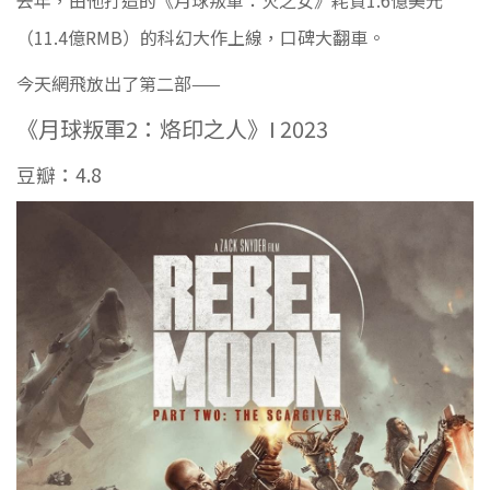
去年，由他打造的《月球叛軍：火之女》
耗資1.6億美元
（11.4億RMB）的科幻大作上線，口碑大翻車。
今天網飛放出了第二部——
《月球叛軍2：烙印之人》
I
2023
豆瓣：4.8