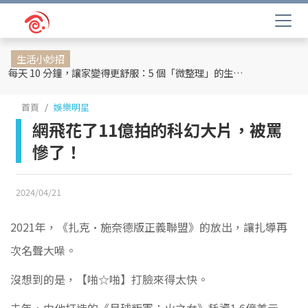
生活小妙招
每天 10 分鐘，讓家變得更舒服：5 個「微整理」的生活提案
首頁
娛樂明星
網飛花了11億拍的科幻大片，被罵
慘了！
2024/04/21
2021年，
《扎克·施奈德版正義聯盟》的放出，讓扎導再
次名聲大噪。
沒想到的是，【啪☆啪】打臉來得太快。