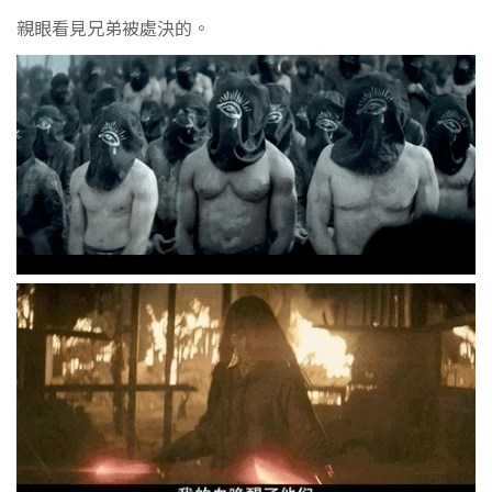
親眼看見兄弟被處決的。