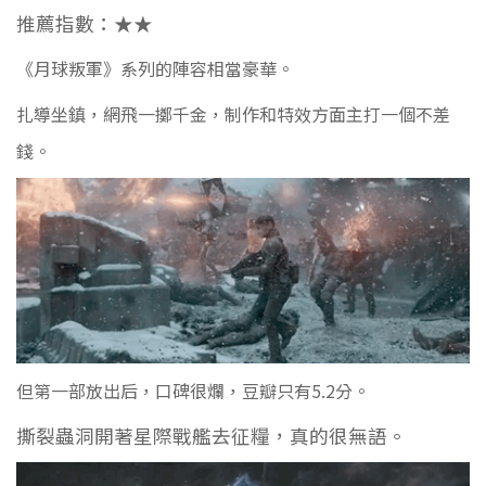
推薦指數：
★
★
《月球叛軍》系列的陣容相當豪華。
扎導坐鎮，網飛一擲千金，
制作和特效方面主打一個不差
錢。
但第一部放出后，口碑很爛，豆瓣只有5.2分。
撕裂蟲洞開著星際戰艦去征糧，真的很無語。