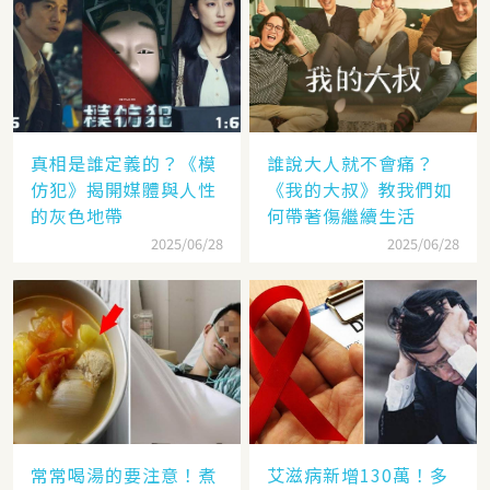
真相是誰定義的？《模
誰說大人就不會痛？
仿犯》揭開媒體與人性
《我的大叔》教我們如
的灰色地帶
何帶著傷繼續生活
2025/06/28
2025/06/28
常常喝湯的要注意！煮
艾滋病新增130萬！多