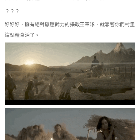
？？？
好好好，擁有絕對碾壓武力的攝政王軍隊，就靠著你們村里
這點糧食活了。