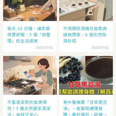
每天 10 分鐘，讓家變
不用開除濕機也能乾爽
得更舒服：5 個「微整
過梅雨季：6 個天然除
理」的生活提案
濕妙招
2025/07/02
2025/07/02
不靠清潔劑也能擦得
老中醫推薦「甘草黑豆
亮！5 種天然居家清潔
湯」，能幫助調理身
法，省錢又安心
體，養肝護肝，疏通血