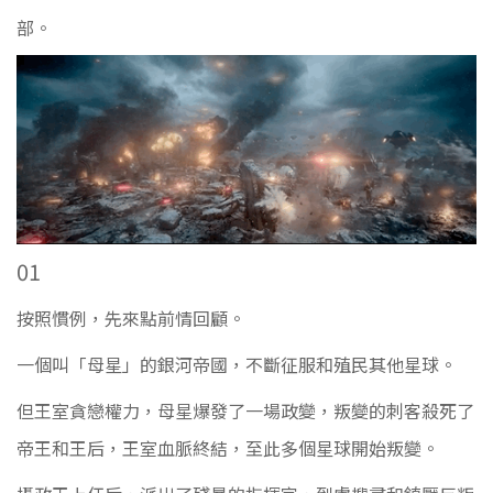
部。
01
按照慣例，先來點前情回顧。
一個叫「母星」的銀河帝國，不斷征服和殖民其他星球。
但王室貪戀權力，母星爆發了一場政變，
叛變的刺客殺死了
帝
王和王后，王室血脈終結，至此多個星球開始叛變。