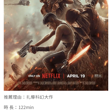
推薦理由：
扎導科幻大作
時 長：
122min