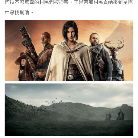
坷拉不忍無辜的村民們被迫害，于是帶著村民貢納來到星際
中尋找幫助。