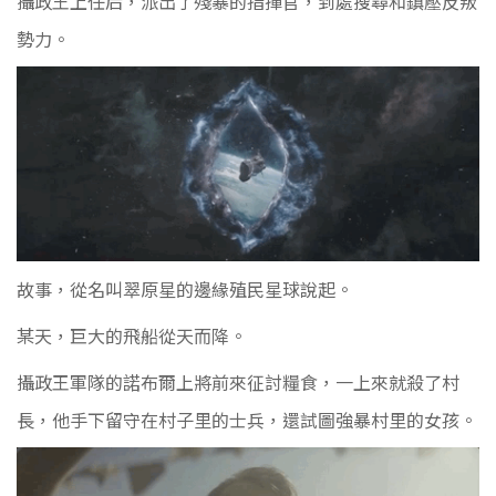
攝政王上任后，派出了殘暴的指揮官，到處搜尋和鎮壓反叛
勢力。
故事，從名叫翠原星的邊緣殖民星球說起。
某天，巨大的飛船從天而降。
攝政王軍隊的諾布爾上將前來征討糧食，一上來就殺了村
長，他手下留守在村子里的士兵，還試圖強暴村里的女孩。