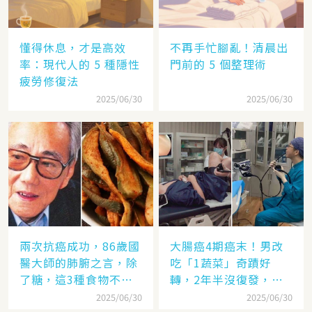
懂得休息，才是高效
不再手忙腳亂！清晨出
率：現代人的 5 種隱性
門前的 5 個整理術
疲勞修復法
2025/06/30
2025/06/30
兩次抗癌成功，86歲國
大腸癌4期癌末！男改
醫大師的肺腑之言，除
吃「1蔬菜」奇蹟好
了糖，這3種食物不要
轉，2年半沒復發，抗
碰
癌飲食秘訣曝光
2025/06/30
2025/06/30