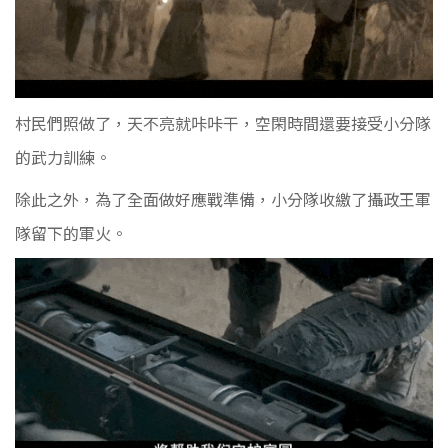
村民們照做了，天不亮就咔咔干，空閑時間還要接受小分隊
的武力訓練。
除此之外，為了全面做好應戰準備，小分隊收繳了攝政王軍
隊留下的軍火。