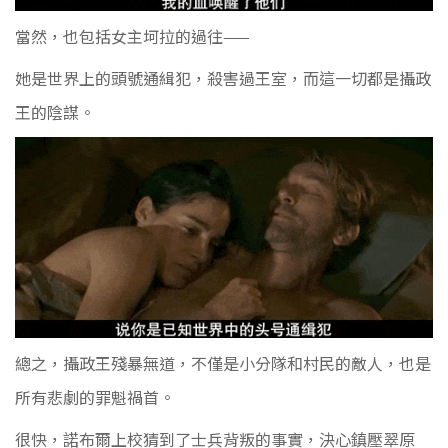
當然，也包括女主坷拉的過往——
她是世界上的頭號通緝犯，殺害過王室，而這一切都是攝政
王的陰謀。
總之，攝政王殘暴無道，不僅是小分隊和村民的敵人，也是
所有悲劇的罪魁禍首。
很快，諾布爾上校猜到了士兵背叛的事實，決心鎮壓
翠原