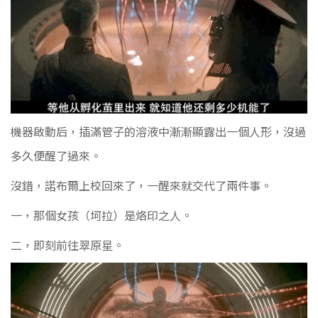
機器啟動后，插滿管子的溶液中漸漸顯露出一個人形，沒過
多久便醒了過來。
沒錯，諾布爾上校回來了，一醒來就交代了兩件事。
一，那個女孩（坷拉）是烙印之人。
二，即刻前往翠原星。