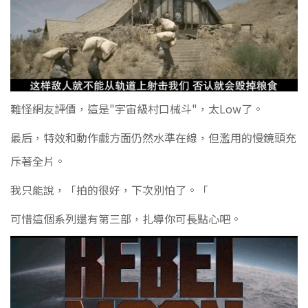
難怪網友評價，這是"宇宙級村口械斗"，太Low了。
最后，特效和動作戲方面仍然水準在線，但濫用的慢鏡頭充
斥著全片。
我只能說，「拍的很好，下次別怕了。「
可惜這個系列還有第三部，扎導你可長點心吧。