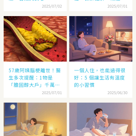
管，控三高，做法很簡
2025/07/02
2025/07/01
單
57歲阿姨腦梗離世！醫
一個人住，也能過得很
生多次提醒：1物是
好：5 個讓生活有溫度
「膽固醇大戶」千萬別
的小習慣
多吃，後悔就晚了
2025/07/01
2025/06/30