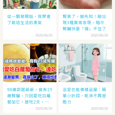
從一顆蔥開始，我學會
腎衰了，腳先知！腳出
了栽培生活的勇氣
現3種異常表現，暗示
腎臟快要「撐」不住了
2025/06/29
2025/06/29
98歲鄰居爺爺，竟有25
浴室也能像樣品屋：簡
歲腎臟，只因愛吃白蘿
單小妙招，乾淨不再是
蔔加它，連吃2天，白
壓力
髮逐漸變黑，夜尿止
2025/06/29
2025/06/28
了，睡得也香了