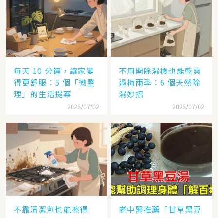
每天 10 分鐘，讓家變
不用開除濕機也能乾爽
得更舒服：5 個「微整
過梅雨季：6 個天然除
理」的生活提案
濕妙招
2025/07/02
2025/07/02
不靠清潔劑也能擦得
老中醫推薦「甘草黑豆