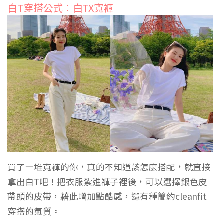
白T穿搭公式：白TX寬褲
買了一堆寬褲的你，真的不知道該怎麼搭配，就直接
拿出白T吧！把衣服紮進褲子裡後，可以選擇銀色皮
帶頭的皮帶，藉此增加點酷感，還有種簡約cleanfit
穿搭的氣質。