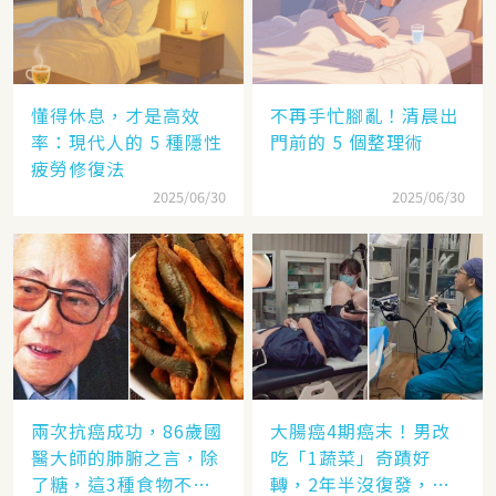
懂得休息，才是高效
不再手忙腳亂！清晨出
率：現代人的 5 種隱性
門前的 5 個整理術
疲勞修復法
2025/06/30
2025/06/30
兩次抗癌成功，86歲國
大腸癌4期癌末！男改
醫大師的肺腑之言，除
吃「1蔬菜」奇蹟好
了糖，這3種食物不要
轉，2年半沒復發，抗