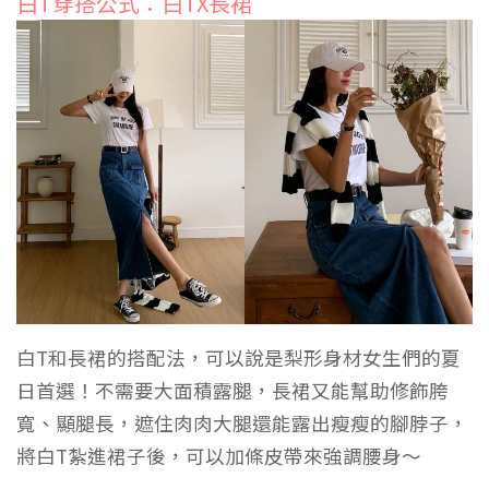
白T穿搭公式：白TX長裙
白T和長裙的搭配法，可以說是梨形身材女生們的夏
日首選！不需要大面積露腿，長裙又能幫助修飾胯
寬、顯腿長，遮住肉肉大腿還能露出瘦瘦的腳脖子，
將白T紮進裙子後，可以加條皮帶來強調腰身～