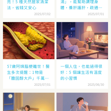
亮！5 種天然居家清潔
湯」，能幫助調理身
法，省錢又安心
體，養肝護肝，疏通血
管，控三高，做法很簡
2025/07/02
2025/07/01
單
57歲阿姨腦梗離世！醫
一個人住，也能過得很
生多次提醒：1物是
好：5 個讓生活有溫度
「膽固醇大戶」千萬別
的小習慣
多吃，後悔就晚了
2025/07/01
2025/06/30